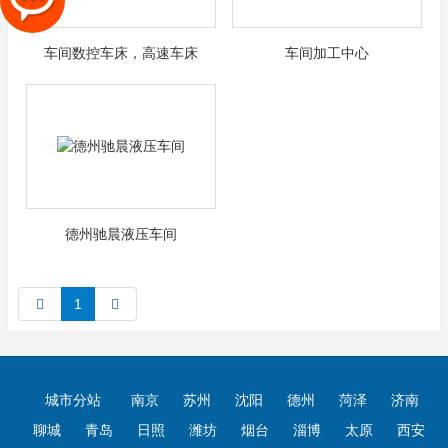
车间数控车床，高速车床
车间加工中心
德州驰晨液压车间
1
城市分站
南京
苏州
沈阳
德州
菏泽
济南
聊城
青岛
日照
潍坊
烟台
淄博
太原
西安