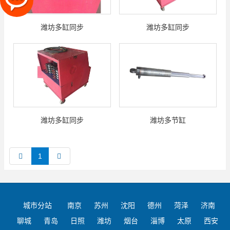
潍坊多缸同步
潍坊多缸同步
潍坊多缸同步
潍坊多节缸
1
城市分站
南京
苏州
沈阳
德州
菏泽
济南
聊城
青岛
日照
潍坊
烟台
淄博
太原
西安